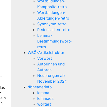
Wortbildungen-
Komposita-retro
Wortbildungen-
Ableitungen-retro
Synonyme-retro
Redensarten-retro
Lemma-
Bestimmungswort-
retro
WBÖ-Artikelstruktur
Vorwort
Autorinnen und
Autoren
Neuerungen ab
t
November 2024
dbheaderinfo
das
lemma
e
keln
lemmaos
en
wortart