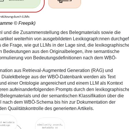
ogramme ©
Freepik
)
l
und die Zusammenstellung des Belegmaterials sowie die
artikel weiterhin von ausgebildeten
Lexikograph:nnen
durchgef
s die Frage, wie gut LLMs in der Lage sind, die lexikographisch
von Bedeutungen aus den Originalbelegen, ihre semantische
Formulierung von Bedeutungsdefinitionen nach dem WBÖ-
nation aus Retrieval-
Augmented
Generation (RAG) und
: Dialektbelege aus der WBÖ-Datenbank werden als Text
ar und einer Ontologie angereichert und einem LLM als Kontext
hreren aufeinanderfolgenden Prompts durch den lexikographisch
 Belegmaterials und der semantischen Klassifikation über die
kel nach dem WBÖ-Schema bis hin zur Dokumentation der
 Qualitätskontrolle des generierten Artikels.