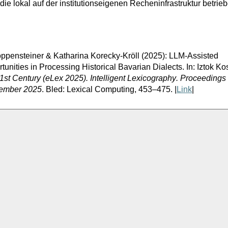
ie lokal auf der institutionseigenen Recheninfrastruktur betrie
Koppensteiner & Katharina Korecky-
Kröll
(2025): LLM-Assisted
unities in Processing Historical Bavarian Dialects. In: Iztok K
1st Century (
eLex
2025). Intelligent Lexicography. Proceedings 
vember 2025
. Bled: Lexical Computing, 453–475. |
Link
|