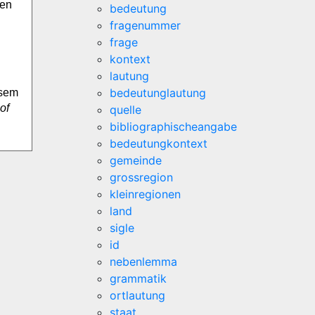
ben
bedeutung
fragenummer
frage
kontext
lautung
bedeutunglautung
osem
of
quelle
bibliographischeangabe
bedeutungkontext
gemeinde
grossregion
kleinregionen
land
sigle
id
nebenlemma
grammatik
ortlautung
staat