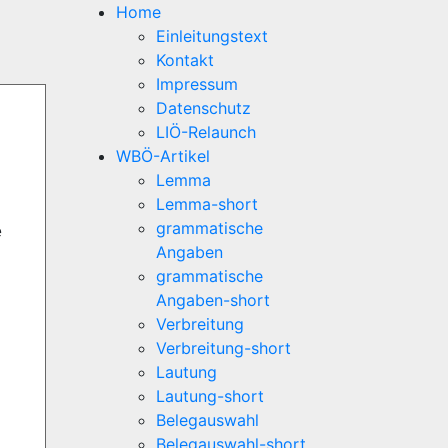
Home
Einleitungstext
Kontakt
Impressum
Datenschutz
LIÖ-Relaunch
WBÖ-Artikel
Lemma
Lemma-short
grammatische
e
Angaben
grammatische
Angaben-short
Verbreitung
Verbreitung-short
Lautung
Lautung-short
Belegauswahl
Belegauswahl-short