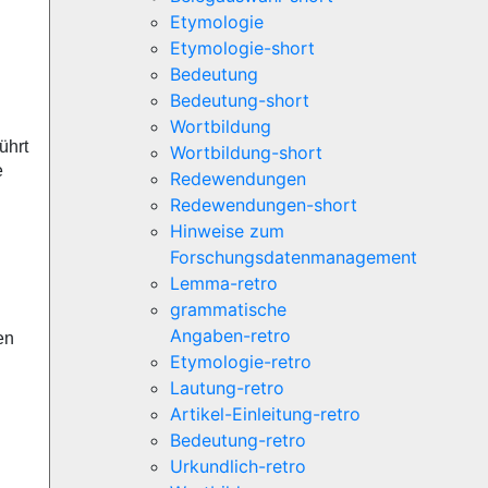
Etymologie
Etymologie-short
Bedeutung
Bedeutung-short
Wortbildung
ührt
Wortbildung-short
e
Redewendungen
Redewendungen-short
Hinweise zum
Forschungsdatenmanagement
Lemma-retro
grammatische
Angaben-retro
en
Etymologie-retro
Lautung-retro
Artikel-Einleitung-retro
Bedeutung-retro
Urkundlich-retro